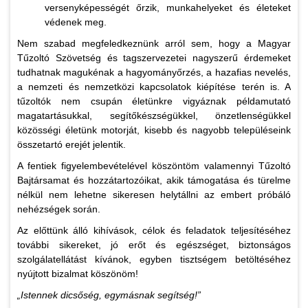
versenyképességét őrzik, munkahelyeket és életeket
védenek meg.
Nem szabad megfeledkeznünk arról sem, hogy a Magyar
Tűzoltó Szövetség és tagszervezetei nagyszerű érdemeket
tudhatnak magukénak a hagyományőrzés, a hazafias nevelés,
a nemzeti és nemzetközi kapcsolatok kiépítése terén is. A
tűzoltók nem csupán életünkre vigyáznak példamutató
magatartásukkal, segítőkészségükkel, önzetlenségükkel
közösségi életünk motorját, kisebb és nagyobb településeink
összetartó erejét jelentik.
A fentiek figyelembevételével köszöntöm valamennyi Tűzoltó
Bajtársamat és hozzátartozóikat, akik támogatása és türelme
nélkül nem lehetne sikeresen helytállni az embert próbáló
nehézségek során.
Az előttünk álló kihívások, célok és feladatok teljesítéséhez
további sikereket, jó erőt és egészséget, biztonságos
szolgálatellátást kívánok, egyben tisztségem betöltéséhez
nyújtott bizalmat köszönöm!
„Istennek dicsőség, egymásnak segítség!”