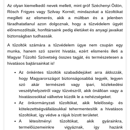
Az olyan kiemelkedő nevek mellett, mint gróf Széchenyi Ödön,
Rösch Frigyes vagy Szilvay Kornél, mindazokat a tűzoltókat
megilleti az elismerés, akik a múltban és a jelenben
fáradhatatlanul azon dolgoznak, hogy a tűzvédelem ügyét
előremozdítsák, honfitársaink pedig életüket és anyagi javaikat
biztonságban tudhassák.
A tűzoltók számára a tűzvédelem ügye nem csupán egy
munka, hanem szó szerint hivatás, ezért elismerés illeti a
Magyar Tűzoltó Szövetség összes tagját, és természetesen a
hivatásos bajtársainkat is!
Az önkéntes tűzoltók szabadidejüket arra áldozzák,
hogy Magyarországot biztonságosabbá tegyék, legyen
szó akár természeti vagy ipari, közlekedési
veszélyhelyzetről vagy tűzvészről, akik önállóan vagy a
hivatásosokkal vállvetve küzdik le a nehézségeket.
Az önkormányzati tűzoltókat, akik felelősség- és
kötelezettségvállalásukkal tehermentesítik a hivatásos
tűzoltókat, így védve a rájuk bízott területet.
A létesítményi tűzoltókat, akik gyárainkra,
termelőüzemeinkre vigyáznak, így hazánk