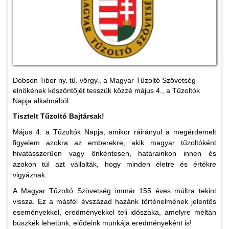
Dobson Tibor ny. tű. vőrgy., a Magyar Tűzoltó Szövetség
elnökének köszöntőjét tesszük közzé május 4., a Tűzoltók
Napja alkalmából.
Tisztelt Tűzoltó Bajtársak!
Május 4. a Tűzoltók Napja, amikor ráirányul a megérdemelt
figyelem azokra az emberekre, akik magyar tűzoltóként
hivatásszerűen vagy önkéntesen, határainkon innen és
azokon túl azt vállalták, hogy minden életre és értékre
vigyáznak.
A Magyar Tűzoltó Szövetség immár 155 éves múltra tekint
vissza. Ez a másfél évszázad hazánk történelmének jelentős
eseményekkel, eredményekkel teli időszaka, amelyre méltán
büszkék lehetünk, elődeink munkája eredményeként is!