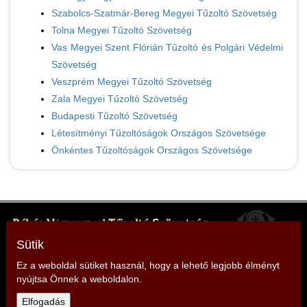
Szabolcs-Szatmár-Bereg Megyei Tűzoltó Szövetség
Tolna Megyei Tűzoltó Szövetség
Vas Megyei Szent Flórián Tűzoltó és Polgári Védelmi
Szövetség
Veszprém Megyei Tűzoltó Szövetség
Zala Megyei Tűzoltó Szövetség
Budapesti Tűzoltó Szövetség
Létesítményi Tűzoltóságok Országos Szövetsége
Önkéntes Tűzoltóságok Országos Szövetsége
Békés Vármegyei Tűzoltó Szövetség
Elnök: Nagy Sándor
Sütik
Cím: 5600 Békéscsaba, Kazinczy u. 9.
Ez a weboldal sütiket használ, hogy a lehető legjobb élményt
nyújtsa Önnek a weboldalon.
Telefon: +36 30 668 9945
Elfogadás