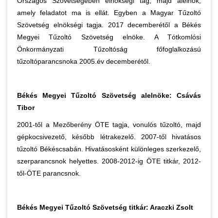
Országos Szövetségében elnökségi tag, majd alelnök,
amely feladatot ma is ellát. Egyben a Magyar Tűzoltó
Szövetség elnökségi tagja. 2017 decemberétől a Békés
Megyei Tűzoltó Szövetség elnöke. A Tótkomlósi
Önkormányzati Tűzoltóság főfoglalkozású
tűzoltóparancsnoka 2005.év decemberétől.
Békés Megyei Tűzoltó Szövetség alelnöke:
Csávás
Tibor
2001-től a Mezőberény ÖTE tagja, vonulós tűzoltó, majd
gépkocsivezető, később létrakezelő. 2007-től hivatásos
tűzoltó Békéscsabán. Hivatásosként különleges szerkezelő,
szerparancsnok helyettes. 2008-2012-ig ÖTE titkár, 2012-
től-ÖTE parancsnok.
Békés Megyei Tűzoltó Szövetség titkár: Araczki Zsolt