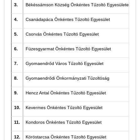
3.
Békéssámson Község Önkéntes Tűzoltó Egyesülete
Ko
4.
Csanádapáca Önkéntes Tűzoltó Egyesület
Cs
5.
Csorvás Önkéntes Tűzoltó Egyesület
6.
Füzesgyarmat Önkéntes Tűzoltó Egyesület
Na
7.
Gyomaendrőd Város Tűzoltó Egyesület
Má
8.
Gyomaendrődi Önkormányzati Tűzoltóság
Om
9.
Hencz Antal Önkéntes Tűzoltó Egyesület
Vá
10.
Kevermes Önkéntes Tűzoltó Egyesület
Pá
11.
Kondoros Önkéntes Tűzoltó Egyesület
Ke
12.
Köröstarcsa Önkéntes Tűzoltó Egyesület
Cs