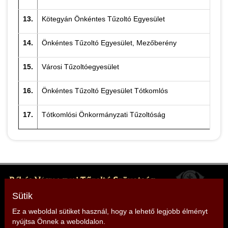
13.
Kötegyán Önkéntes Tűzoltó Egyesület
Ki
14.
Önkéntes Tűzoltó Egyesület, Mezőberény
Ha
15.
Városi Tűzoltóegyesület
Tar
16.
Önkéntes Tűzoltó Egyesület Tótkomlós
Ibr
17.
Tótkomlósi Önkormányzati Tűzoltóság
Na
Békés Vármegyei Tűzoltó Szövetség
Elnök: Nagy Sándor
Sütik
Cím: 5600 Békéscsaba, Kazinczy u. 9.
Ez a weboldal sütiket használ, hogy a lehető legjobb élményt
nyújtsa Önnek a weboldalon.