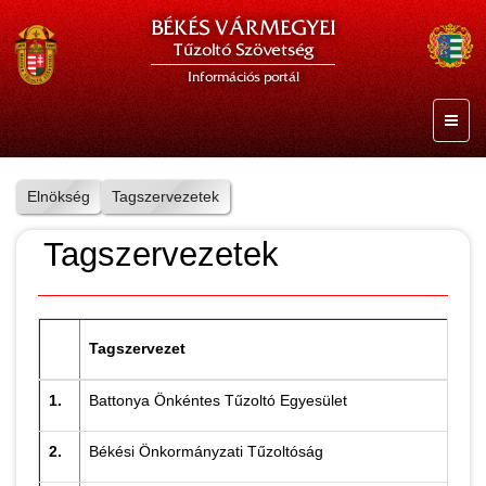
BÉKÉS VÁRMEGYEI
Tűzoltó Szövetség
Információs portál
Elnökség
Tagszervezetek
Tagszervezetek
Tagszervezet
Eg
1.
Battonya Önkéntes Tűzoltó Egyesület
Bo
2.
Békési Önkormányzati Tűzoltóság
Iz